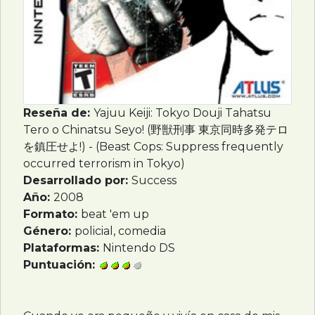
Reseña de:
Yajuu Keiji: Tokyo Douji Tahatsu
Tero o Chinatsu Seyo! (野獣刑事 東京同時多発テロ
を鎮圧せよ!) - (Beast Cops: Suppress frequently
occurred terrorism in Tokyo)
Desarrollado por:
Success
Año:
2008
Formato:
beat 'em up
Género:
policial, comedia
Plataformas:
Nintendo DS
Puntuación: